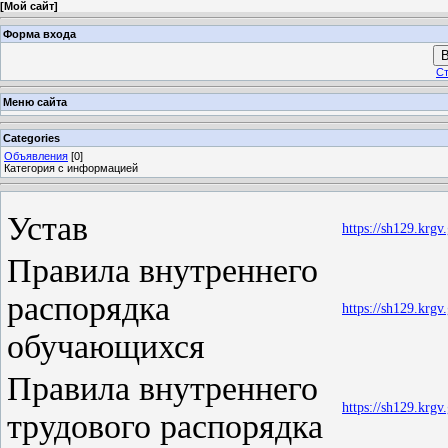
[
Мой сайт
]
Форма входа
В
Ст
Меню сайта
Categories
Объявления
[0]
Категория с информацией
Устав
https://sh129.krg
Правила внутреннего
распорядка
https://sh129.krg
обучающихся
Правила внутреннего
https://sh129.krg
трудового распорядка